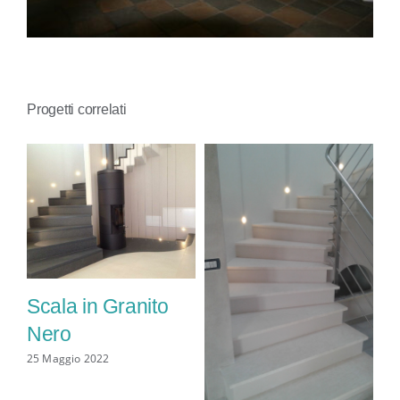
CONTATTI
Progetti correlati
Sc
m
Scala in Granito
10 
Nero
25 Maggio 2022