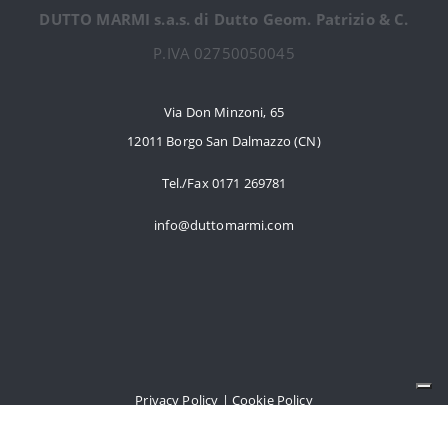
DUTTO MARMI s.a.s. di Dutto Geom. Patrizio & C.
P.IVA 02750050045
Via Don Minzoni, 65
12011 Borgo San Dalmazzo (CN)
Tel./Fax 0171 269781
info@duttomarmi.com
Privacy Policy | Cookie Policy