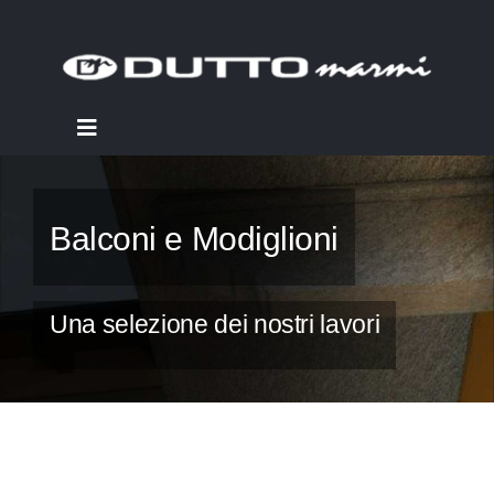
Salta
al
contenuto
Toggle
Navigation
INTERNI
Balconi e Modiglioni
ESTERNI
Una selezione dei nostri lavori
ALTRE LAVORAZIONI
FUNERARIA
MACCHINARI