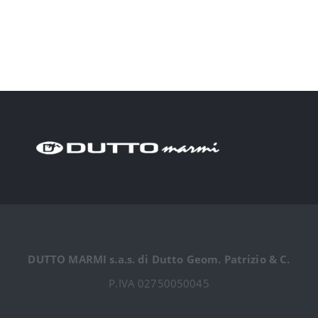
Balconi e Modiglioni in Pietra di
Luserna
DUTTO MARMI s.a.s. di Dutto Geom. Patrizio & C.
P.IVA 02750050045