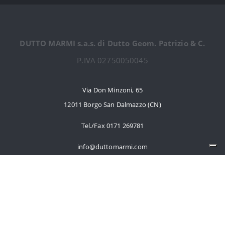
DUTTO MARMI s.a.s. di Dutto Geom. Patrizio & C.
P.IVA 02750050045
Via Don Minzoni, 65
12011 Borgo San Dalmazzo (CN)
Tel./Fax 0171 269781
info@duttomarmi.com