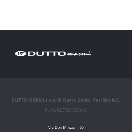
DUTTO MARMI s.a.s. di Dutto Geom. Patrizio & C.
P.IVA 02750050045
Via Don Minzoni, 65