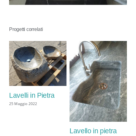
CONTATTI
Progetti correlati
lo
La
Lavelli in Pietra
10 
25 Maggio 2022
Lavello in pietra