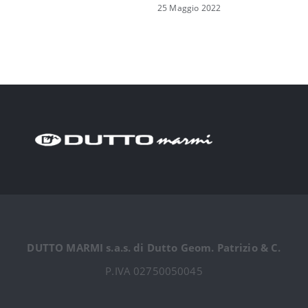
25 Maggio 2022
DUTTO MARMI s.a.s. di Dutto Geom. Patrizio & C.
P.IVA 02750050045