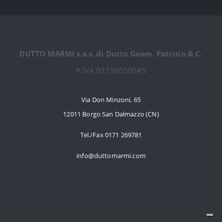
DUTTO MARMI s.a.s. di Dutto Geom. Patrizio & C.
P.IVA 02750050045
Via Don Minzoni, 65
12011 Borgo San Dalmazzo (CN)
Tel./Fax 0171 269781
info@duttomarmi.com