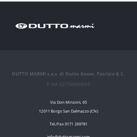
DUTTO MARMI s.a.s. di Dutto Geom. Patrizio & C.
P.IVA 02750050045
Via Don Minzoni, 65
12011 Borgo San Dalmazzo (CN)
Tel./Fax 0171 269781
info@duttomarmi.com